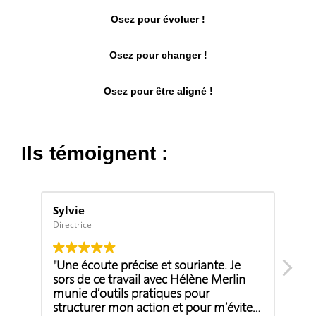
Osez pour évoluer !
Osez pour changer !
Osez pour être aligné !
Ils témoignent :
Sylvie
Sabi
Directrice
Entre
"Une écoute précise et souriante. Je
"Hél
sors de ce travail avec Hélène Merlin
afin
munie d’outils pratiques pour
proj
structurer mon action et pour m’éviter
atten